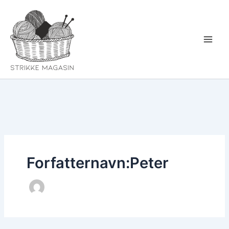
Gå
til
indholdet
Forfatternavn:Peter