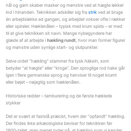
nål og garn skaber masker og mønstre ved at hægte løkker
ind i hinanden. Teknikken adskiller sig fra
strik
ved at bruge
én arbejdsløkke ad gangen, og arbejdet vokser ofte i rækker
eller spiraler. Hæklenålen – typisk med krum spids – er med
til at give teknikken sit navn. Mange nybegyndere har
glæde af at arbejde i
hækling rundt
, hvor man former figurer
og mønstre uden synlige start- og slutpunkter.
Selve ordet “hækling” stammer fra tysk
häkeln
, som
betyder “at hægte” eller ”kroge”. Den sproglige rod
hake
går
igen i flere germanske sprog og henviser til noget krumt
eller bøjet – nøjagtig som hæklenålen.
Historiske rødder – tamburering og de første hæklede
stykker
Det er svært at fastslå præcist, hvem der “opfandt” hækling.
Der findes ikke arkæologiske beviser for teknikken før
1800-tallet, men meget tyder på, at hækling som vi kender