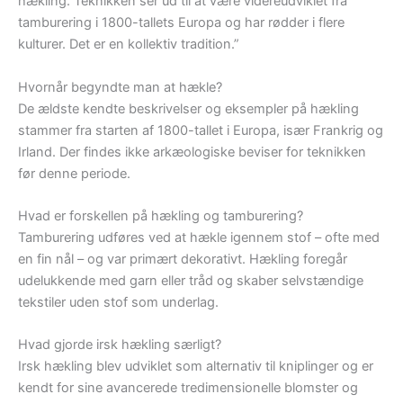
hækling. Teknikken ser ud til at være videreudviklet fra
tamburering i 1800-tallets Europa og har rødder i flere
kulturer. Det er en kollektiv tradition.”
Hvornår begyndte man at hækle?
De ældste kendte beskrivelser og eksempler på hækling
stammer fra starten af 1800-tallet i Europa, især Frankrig og
Irland. Der findes ikke arkæologiske beviser for teknikken
før denne periode.
Hvad er forskellen på hækling og tamburering?
Tamburering udføres ved at hækle igennem stof – ofte med
en fin nål – og var primært dekorativt. Hækling foregår
udelukkende med garn eller tråd og skaber selvstændige
tekstiler uden stof som underlag.
Hvad gjorde irsk hækling særligt?
Irsk hækling blev udviklet som alternativ til kniplinger og er
kendt for sine avancerede tredimensionelle blomster og