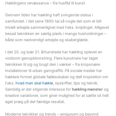
Hæklingens renæssance – fra husflid til kunst
Gennem tiden har hækling haft svingende status i
samfundet. I det sene 1800-tal så nogle det som et lidt
trivielt arbejde sammenlignet med f.eks. kniplinger. Alligevel
besad teknikken en særlig plads i mange husholdninger –
både som nødvendigt arbejde og skaberglæde.
I det 20. og især 21. århundrede har hækling oplevet en
voldsom genopblomstring. Flere kunstnere har taget
teknikken til sig og brugt den i værker – fra kropsnære
installationer til urban garngraffiti. På sociale medier har
hæklere formet globale fællesskaber og delt inspiration om
f.eks.
hvad man skal hækle
, opskrifter, tips og teknik.
Samtidig er der stigende interesse for
hækling mønster
og
kreative variationer, som giver mulighed for at sætte sit helt
eget præg på det færdige resultat.
Moderne teknikker og trends – amigurumi og beyond