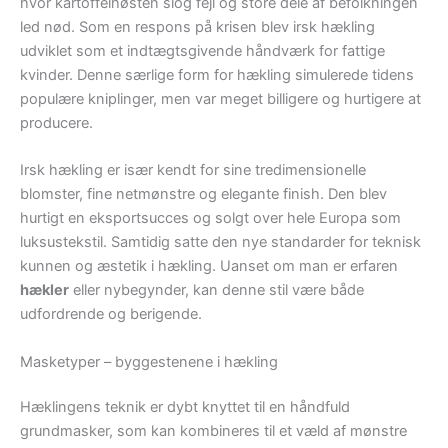
hvor kartoffelhøsten slog fejl og store dele af befolkningen
led nød. Som en respons på krisen blev irsk hækling
udviklet som et indtægtsgivende håndværk for fattige
kvinder. Denne særlige form for hækling simulerede tidens
populære kniplinger, men var meget billigere og hurtigere at
producere.
Irsk hækling er især kendt for sine tredimensionelle
blomster, fine netmønstre og elegante finish. Den blev
hurtigt en eksportsucces og solgt over hele Europa som
luksustekstil. Samtidig satte den nye standarder for teknisk
kunnen og æstetik i hækling. Uanset om man er erfaren
hækler
eller nybegynder, kan denne stil være både
udfordrende og berigende.
Masketyper – byggestenene i hækling
Hæklingens teknik er dybt knyttet til en håndfuld
grundmasker, som kan kombineres til et væld af mønstre