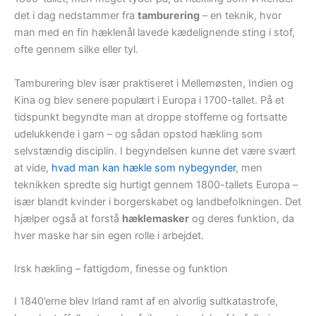
det i dag nedstammer fra
tamburering
– en teknik, hvor
man med en fin hæklenål lavede kædelignende sting i stof,
ofte gennem silke eller tyl.
Tamburering blev især praktiseret i Mellemøsten, Indien og
Kina og blev senere populært i Europa i 1700-tallet. På et
tidspunkt begyndte man at droppe stofferne og fortsatte
udelukkende i garn – og sådan opstod hækling som
selvstændig disciplin. I begyndelsen kunne det være svært
at vide,
hvad man kan hækle som nybegynder
, men
teknikken spredte sig hurtigt gennem 1800-tallets Europa –
især blandt kvinder i borgerskabet og landbefolkningen. Det
hjælper også at forstå
hæklemasker
og deres funktion, da
hver maske har sin egen rolle i arbejdet.
Irsk hækling – fattigdom, finesse og funktion
I 1840’erne blev Irland ramt af en alvorlig sultkatastrofe,