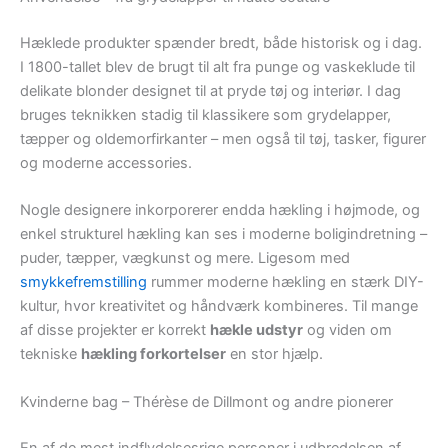
Hæklede produkter spænder bredt, både historisk og i dag.
I 1800-tallet blev de brugt til alt fra punge og vaskeklude til
delikate blonder designet til at pryde tøj og interiør. I dag
bruges teknikken stadig til klassikere som grydelapper,
tæpper og oldemorfirkanter – men også til tøj, tasker, figurer
og moderne accessories.
Nogle designere inkorporerer endda hækling i højmode, og
enkel strukturel hækling kan ses i moderne boligindretning –
puder, tæpper, vægkunst og mere. Ligesom med
smykkefremstilling
rummer moderne hækling en stærk DIY-
kultur, hvor kreativitet og håndværk kombineres. Til mange
af disse projekter er korrekt
hækle udstyr
og viden om
tekniske
hækling forkortelser
en stor hjælp.
Kvinderne bag – Thérèse de Dillmont og andre pionerer
En af de mest indflydelsesrige personer i udbredelsen af