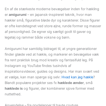
En af de stærkeste moderne bevægelser inden for hækling
er
amigurumi
– en japansk-inspireret teknik, hvor man
hækler små, figurative bløde dyr og karakterer. Disse figurer
er ofte kendetegnet ved store øjne, runde former og masser
af personlighed. De egner sig særligt godt til gaver og
legetøj og rammer både voksne og børn.
Amigurumi har samtidig bidraget til, at yngre generationer
finder glæde ved at hækle, og markerer en bevægelse væk
fra rent praktisk brug mod kreativ og fantasifuld leg. På
Instagram og YouTube findes tusindvis af
inspirationsvideoer, guides og designs. Har man svært ved
at vælge, kan man spørge sig selv:
Hvad kan jeg hækle
?
Blandt populære projekter ses fx
hæklede ænder
, små
hæklede is
og figurer, der kombinerer sjove former med
nuttethed.
Anvendelse – fra grydelapper til haute couture