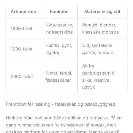
Århundrede
Funktion
Materialer og stil
Nyttetekstiler,
Bomuld, blonder,
1800-tallet
indtægtskilde
klassiske mønstre
Husflid, pynt,
Uld, syntetiske
1900-tallet
legetøj
garner, retrostil
Alt fra
Kunst, terapi,
genbrugsgarn til
2000-tallet
fællesskaber
silke, kreative
udtryk
Fremtiden for hækling – fællesskab og bæredygtighed
Hækling står i dag som både tradition og fornyelse. På én
gang rummer det arven fra kvindernes håndværk, men
også en platform for kunst og aktivisme. Mange vil også