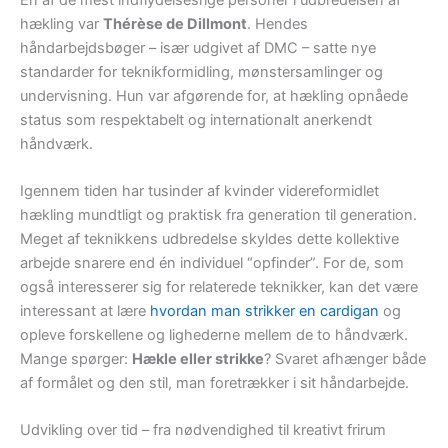
hækling var
Thérèse de Dillmont
. Hendes
håndarbejdsbøger – især udgivet af DMC – satte nye
standarder for teknikformidling, mønstersamlinger og
undervisning. Hun var afgørende for, at hækling opnåede
status som respektabelt og internationalt anerkendt
håndværk.
Igennem tiden har tusinder af kvinder videreformidlet
hækling mundtligt og praktisk fra generation til generation.
Meget af teknikkens udbredelse skyldes dette kollektive
arbejde snarere end én individuel “opfinder”. For de, som
også interesserer sig for relaterede teknikker, kan det være
interessant at lære
hvordan man strikker en cardigan
og
opleve forskellene og lighederne mellem de to håndværk.
Mange spørger:
Hækle eller strikke
? Svaret afhænger både
af formålet og den stil, man foretrækker i sit håndarbejde.
Udvikling over tid – fra nødvendighed til kreativt frirum